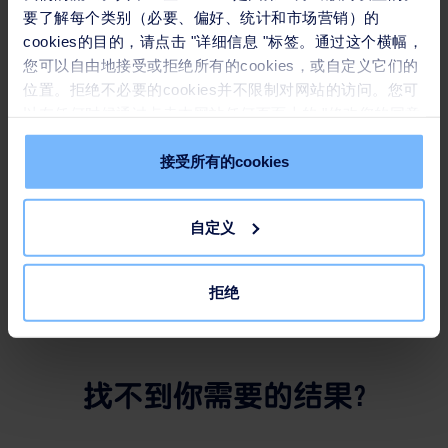
苏伊士获得其首个工业客户海水淡化项目
要了解每个类别（必要、偏好、统计和市场营销）的
cookies的目的，请点击 "详细信息 "标签。通过这个横幅，
新闻稿
-
2023年2月7日
您可以自由地接受或拒绝所有的cookies，或自定义它们的
1
近日，苏伊士在中国携手合作伙伴
中标万华化学集团蓬莱
位置。拒绝不必要的cookies并不限制对网站的访问。您可
海水淡化项目EPC工程总包项目。该项目将在节约淡水资
以在任何时候通过点击本网站任何页面上的 "修改您的同意
源的同时保护生态环境，助力万华及其工业合作伙伴实现
" 链接来撤回您的同意。请在我们的
Cookie政策
中了解更
生态转型。这是集团自2022年2月1日以来中标的最大海水
多。
接受所有的cookies
淡化项目，也是首个工业客户项目。
Read
自定义
拒绝
找不到你需要的结果?