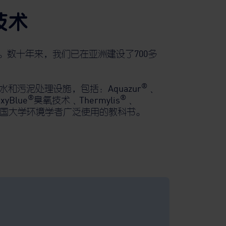
技术
。数十年来，我们已在亚洲建设了700多
®
污泥处理设施，包括：Aquazur
﹑
®
®
xyBlue
臭氧技术﹑Thermylis
﹑
中国大学环境学者广泛使用的教科书。