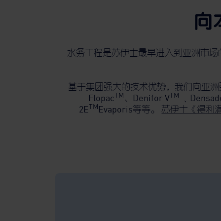
向
水务工程是苏伊士最早进入到亚洲市场的
基于集团强大的技术优势，我们向亚洲引
TM
TM
Flopac
、Denifor V
﹑Densad
TM
2E
Evaporis等等。
苏伊士《得利