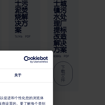
士污
士城
泥焚
镇污
烧解
水处
决方
理厂
案
提标
改造
741Kb
PDF
解决
方案
838Kb
PDF
下
下
载
载
文
文
关于
件
件
s，以促进和个性化您的浏览体
出版商设置的。要了解每个类别