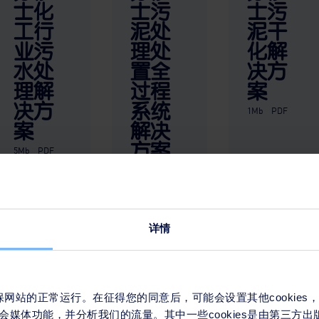
士化
士污
士污
工行
泥处
泥干
业污
理处
化解
水处
置全
决方
理解
过程
案
决方
系统
1Mb
PDF
案
解决
方案
5Mb
PDF
6Mb
PDF
下
下
下
载
载
载
文
文
文
详情
件
件
件
来确保网站的正常运行。在征得您的同意后，可能会设置其他cookie
会媒体功能，并分析我们的流量。其中一些cookies是由第三方