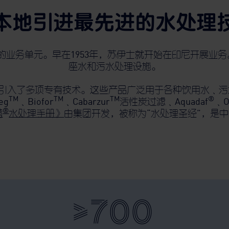
本地引进最先进的水处理
业务单元。早在1953年，苏伊士就开始在印尼开展业务
座水和污水处理设施。
入了多项专有技术。这些产品广泛用于各种饮用水﹑污水和
TM
TM
TM
®
eg
﹑Biofor
﹑Cabarzur
活性炭过滤﹑Aquadaf
﹑O
®
满
水处理手册》
由集团开发，被称为“水处理圣经”，是
>700