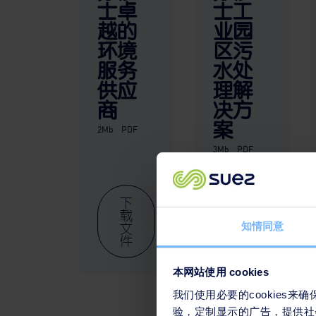
士卓
士工
越的
业园
环境
区污
服务
水处
供应
理解
商
决方
案
2Mb
PDF
3Mb
PDF
下
下
载
载
文
文
知情同意
件
件
本网站使用 cookies
我们使用必要的cookies
验，定制显示的广告，提供社