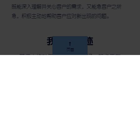
既能深入理解并关心客户的需求，又能急客户之所
急，积极主动地帮助客户应对新出现的问题。
我们的足迹
页首
苏伊士约70年前进入亚洲市场，起步于东
南亚，继而扩展至中国的发展已50年。苏
伊士在亚洲有逾6500名员工，已建成超过
700 座水厂和污水处理厂。集团与各地伙伴
合作为逾2500万人和 22个工业园区提供水
务和固废资源管理服务。