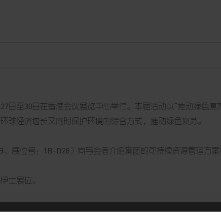
0月27日至30日在香港会议展览中心举行。本届活动以“推动绿色复
升环球经济增长又同时保护环境的综合方式，推动绿色复苏。
B，展位号：1B-D28）向与会者介绍集团的可持续资源管理方
苏伊士展位。