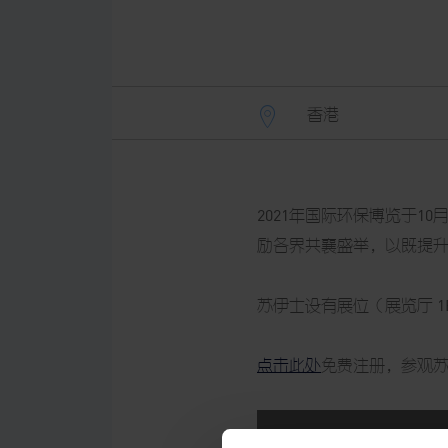
香港
2021年国际环保博览于1
励各界共襄盛举，以既提
苏伊士设有展位（展览厅 1
点击此处
免费注册，参观