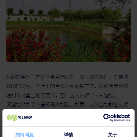
东跃饮用水厂是辽宁省盘锦市的一家市政供水厂。为增强
城市的韧性，苏伊士的合作公司盘锦中法，以修复废弃池
塘和未开垦土地的方式，在厂区内开辟了一片湿地。
该湿地吸引了大量的鸟类和昆虫聚集，成为当地野生动物
的自然栖息地。该湿地于2023年获得了盘锦市林业和湿地
保护管理局的肯定。
知情同意
详情
关于