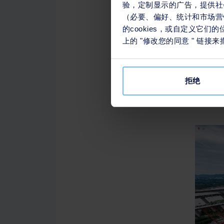
苏伊士为沿线包括上海、江
验，定制显示的广告，提供社
区环境服务、水环境治理及
（必要、偏好、统计和市场营销
的cookies，或自定义它
上的 "修改您的同意 " 链
重庆作为长江上游的重要战略
展至污水处理、工业园区环境
营一座年处理量达3万吨的有
拒绝
1
全称“重庆德润新邦环境修复有限