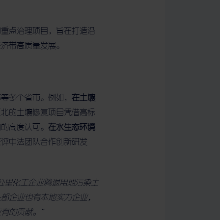
的重点治理项目，旨在打造沿
经济带高质量发展。
苏等多个省市。例如，
在土壤
江北的土壤修复项目凭借高标
门的高度认可。
在水生态环境
获评中法团队合作创新研发
公里化工企业腾退用地污染土
头部企业也有本地实力企业，
有的贡献。”