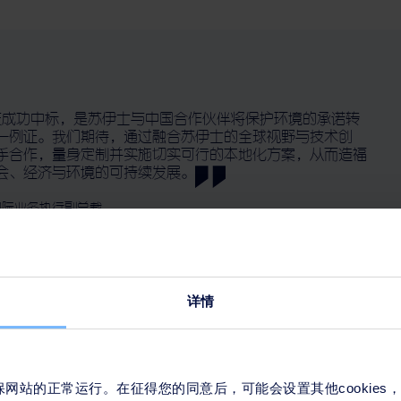
成功中标，是苏伊士与中国合作伙伴将保护环境的承诺转
一例证。我们期待，通过融合苏伊士的全球视野与技术创
手合作，量身定制并实施切实可行的本地化方案，从而造福
会、经济与环境的可持续发展。
际业务执行副总裁
详情
服务国家长江经济带发展战略
长期伙伴，五十年来始终致力于国家的绿色发展。在深度参与长
来确保网站的正常运行。在征得您的同意后，可能会设置其他cookie