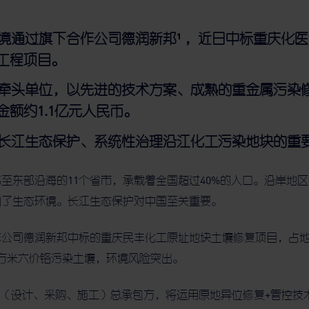
境通过旗下合作公司德润新邦¹ ，近日中标重庆化
工程项目。
牵头单位，以先进的技术方案、成熟的重金属污染
额约1.1亿元人民币。
长江生态保护、系统性治理沿江化工污染地块的重
至东部沿海的11个省市，承载着全国超过40%的人口。沿岸地区
响了生态环境。长江生态保护对中国至关重要。
公司德润新邦中标的重庆民丰化工原址地块土壤修复项目，占地约
立方米六价铬污染土壤，环境风险突出。
C（设计、采购、施工）总承包方，将运用原地异位修复+管控技