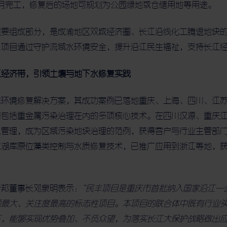
年4月完工，修复后的场地可规划为公园绿地或仓储用地等用途。
重要组成部分，是成渝地区双城经济圈、长江沿线化工腾退地块
。项目通过守护流域水环境安全，提升沿江民生福祉，支持长江
江经济带，引领土壤与地下水修复实践
态环境修复解决方案，其成功案例已落地重庆、上海、四川、江
有包括重金属污染治理在内的多项核心技术。在四川汉源、重庆
工管理，成为区域污染地块治理的范例，获得客户与行业主管部
水湖库原位藻类控制与水质修复技术，已推广应用到浙江等地，
新邦董事长邓泉明表示：
“民丰项目是重庆市首批纳入国家沿江一
额最大、关注度最高的标志性项目。本项目的联合体中既有行业
，能够实现优势叠加、不负众望，为落实长江大保护战略做出应