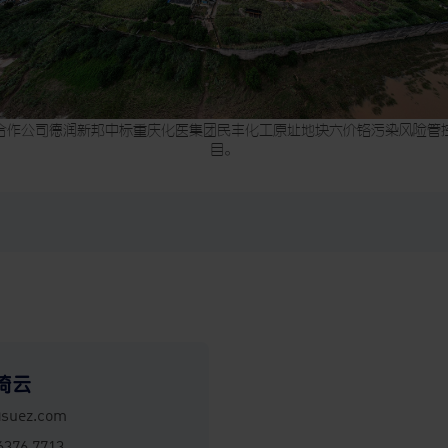
合作公司德润新邦中标重庆化医集团民丰化工原址地块六价铬污染风险管
目。
绮云
@suez.com
6376 7713