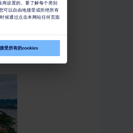
污水处理、污泥处理、工业园
出版商设置的。要了解每个类别
幅，您可以自由地接受或拒绝所有
任何时候通过点击本网站任何页面
逾20年，服务从供水逐步扩
扩大合作，共同投资、建设及运
污染。
接受所有的cookies
建的合资企业。