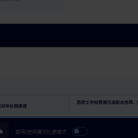
苏伊士中标香港污泥脱水合同，
显对华长期承诺
禁用/启用高对比度模式