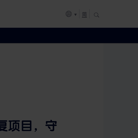
简
复项目，守