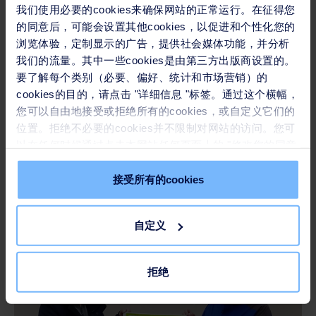
我们使用必要的cookies来确保网站的正常运行。在征得您
收即处理的原则，在严格执行已有管理流程的基础上，对
的同意后，可能会设置其他cookies，以促进和个性化您的
于疫情期间的特殊医废，采取三层包装，单独存储、单独
浏览体验，定制显示的广告，提供社会媒体功能，并分析
运输，专人登记和押运，优先处置等一系列应急流程。每
我们的流量。其中一些cookies是由第三方出版商设置的。
个医废周转箱严格清洗并消毒的措施，确保医废得到及
要了解每个类别（必要、偏好、统计和市场营销）的
cookies的目的，请点击 "详细信息 "标签。通过这个横幅，
时、有序、高效的无害化处置，遏制疾病传播。
您可以自由地接受或拒绝所有的cookies，或自定义它们的
位置。拒绝不必要的cookies并不限制对网站的访问。您可
在城市清洁方面
，为香港和澳门居民提供24小时不间断服
以在任何时候通过点击本网站任何页面上的 "修改您的同意
务，并针对垃圾收集点、口岸及出入境通关场所加强消
" 链接来撤回您的同意。请在我们的
Cookie政策
中了解更
多。
接受所有的cookies
毒。
自定义
拒绝