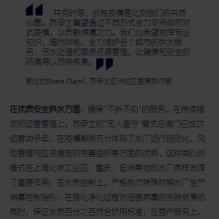
共克时艰、战胜疫情是此刻我们的共同
心愿。苏伊士冀望通过不同方式全力支持政府对
抗疫情，以贡献绵薄之力。我们也希望发挥专业
知识，竭尽所能，全力维护各个城市的供水服
务、污水处理和固废资源管理，让健康和安全的
环境得以尽快恢复。
郭仕达(Steve Clark)
,
苏伊士亚洲地区首席执行官
在优质安全供水方面
，确保“不折不扣”的服务。在持续稳
定的运营管理上，苏伊士的“无人值守”模式在澳门已成功
运营20多年，在疫情期间充分体现了水厂运行自动化、风
险管理与应变措施的完善组织等方面的优势，这种类似的
模式在上海化学工业区、重庆、坦洲等地的水厂同样发挥
了重要作用；在水质控制上，严格执行特殊时期水厂生产
消毒控制指引，在强化净化过程对细菌病毒的去除效果的
同时，保证水质百分之百符合饮用标准；在客户服务上，