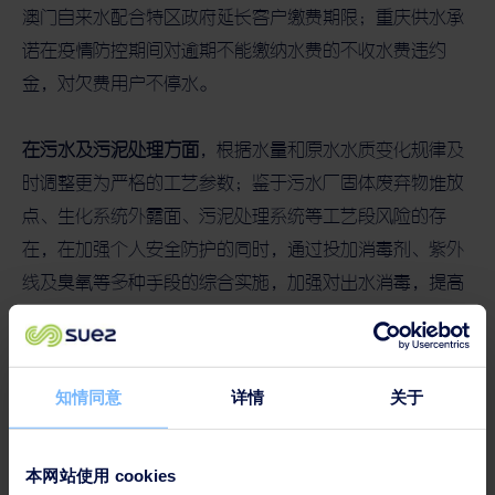
澳门自来水配合特区政府延长客户缴费期限；重庆供水承
诺在疫情防控期间对逾期不能缴纳水费的不收水费违约
金，对欠费用户不停水。
在污水及污泥处理方面
，根据水量和原水水质变化规律及
时调整更为严格的工艺参数；鉴于污水厂固体废弃物堆放
点、生化系统外露面、污泥处理系统等工艺段风险的存
在，在加强个人安全防护的同时，通过投加消毒剂、紫外
线及臭氧等多种手段的综合实施，加强对出水消毒，提高
对细菌和病毒的去除效果，确保出水粪大肠菌群符合排放
标准。
知情同意
详情
关于
在危废和医疗废物处理方面
，严格遵照各地政府的要求安
排生产和建设。上海化工升达对废弃口罩统一妥善收集并
本网站使用 cookies
焚烧处置，防止二次潜在危害；南通固废资源管理遵循即