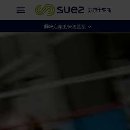
英语
确保 SMURFIT KAPPA 造纸厂的生产连续性并优化资
集团官网
苏伊士亚洲
源
法语
集团官网
解决方案的快速链接
各地官网
市政
工商