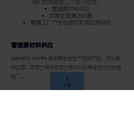
我们的角色由三个部分组成：
• 管理原材料供应
• 定期全面清洁机器
• 管理工厂产生的固态和液态废弃物
管理原材料供应
SMURFIT KAPPA 使用再生纸生产包装产品。作为其
供应商，苏伊士将来自其分拣中心的再生纸交付给造
纸厂。
页首
快速干预
SMURFIT KAPPA 的生产机器只能短期关停，在此期
间必须完成全面维护。苏伊士的专业团队由 10 名技
师组成，这些技师拥有提供维护服务所需的一切技