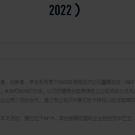
2022）
、创新者、学生和专家于2022年绿色经济论坛暨展览会（GEFE
、B2B和B2G的对话，以及欧盟商会越南绿色企业奖颁奖仪式
南企业界之间的合作，通过专业知识共享和技术转移以促进越南
次活动，展位位于GF19。其他参展的国际企业包括空中巴士、汇丰