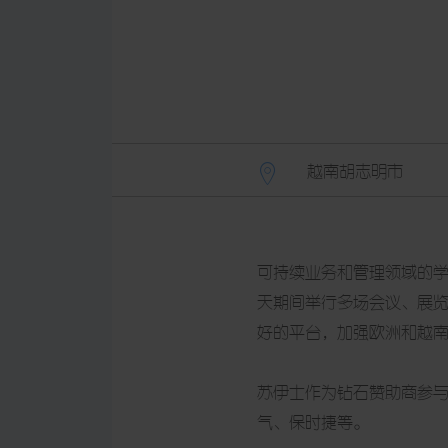
越南胡志明市
可持续业务和管理领域的学者
天期间举行多场会议、展览
好的平台，加强欧洲和越
苏伊士作为钻石赞助商参与本
气、保时捷等。