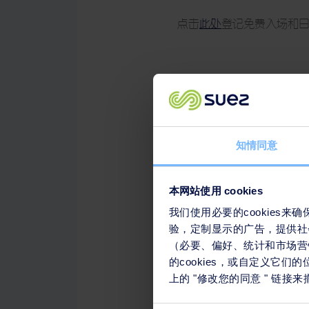
点击
此处
登记免费入场和
演讲者
第一天：2022年11月28日
知情同意
GEFE全体会议
本网站使用 cookies
• 主题：“绿色经济：越
• 时间：10:00 - 12:20
我们使用必要的cookies
验，定制显示的广告，提供社
• 演讲者：苏伊士东南亚
（必要、偏好、统计和市场营销
开幕式将由越南总理Phạm Mi
的cookies，或自定义它
上的 "修改您的同意 " 链
小组讨论：为清洁能源转