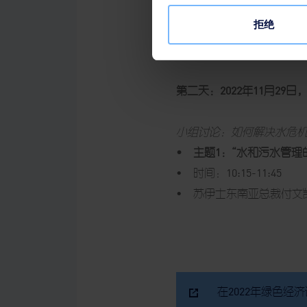
• 主题：“在解决方案本
拒绝
• 时间：15:30 - 16:30
• 演讲者：苏伊士东南亚
第二天：2022年11月29日
小组讨论：如何解决水危
• 主题1：“水和污水管理
• 时间：10:15-11:45
• 苏伊士东南亚总裁付
文
在2022年绿色