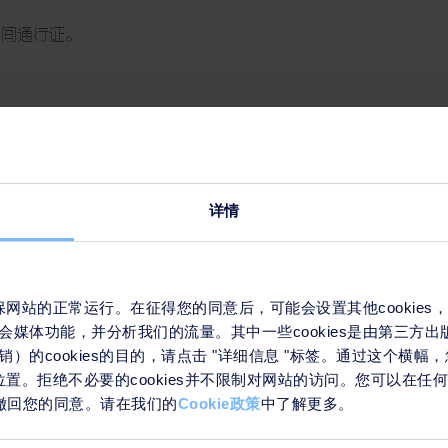
日间通行证。
，星期一
详情
南最大的发展机遇？”
来确保网站的正常运行。在征得您的同意后，可能会设置其他cookie
会媒体功能，并分析我们的流量。其中一些cookies是由第三方
总裁 付文凯
）的cookies的目的，请点击 "详细信息 "标签。通过这个横
nh Chính致开幕词.。
们的位置。拒绝不必要的cookies并不限制对网站的访问。您可以在
接来撤回您的同意。请在我们的
Cookie政策
中了解更多。
型创建投资环境