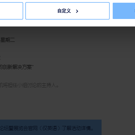
地化的过程中，工业园区的关键作用”
自定义
总裁 付
文凯
，星期二
机
的创新解决方案”
凯
将担任小组讨论的主持人。
经济论坛暨展览会官网（仅英语）了解活动详情。