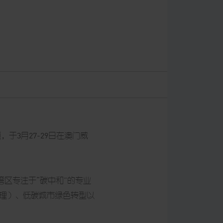
，于3月27-29日在澳门威
大湾区专注于“碳中和”的专业
治理）、低碳城市绿色转型以