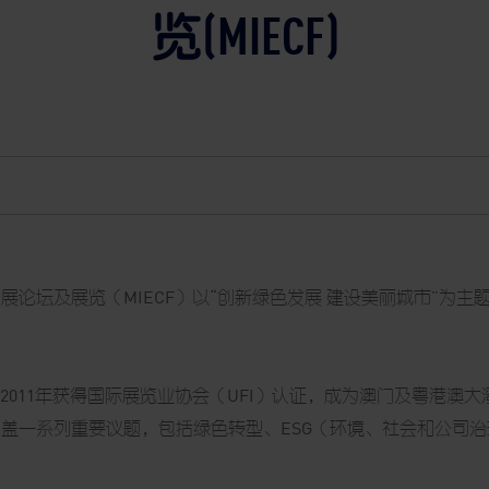
览(MIECF)
展论坛及展览（MIECF）以“创新绿色发展 建设美丽城市”为主题
。
，并于2011年获得国际展览业协会（UFI）认证，成为澳门及粤港澳
盖一系列重要议题，包括绿色转型、ESG（环境、社会和公司