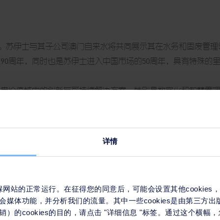
2。苏伊士与其子公司澳门自来水将共同展示其在水务和固废管
90周年，同时也是苏伊士进入中国市场的50周年，具有特殊的
固废价值链中的创新与可持续解决方案，特别是数字化和智慧管
详情请参阅
活动官网
。
详情
来确保网站的正常运行。在征得您的同意后，可能会设置其他cookie
会媒体功能，并分析我们的流量。其中一些cookies是由第三方
）的cookies的目的，请点击 "详细信息 "标签。通过这个横