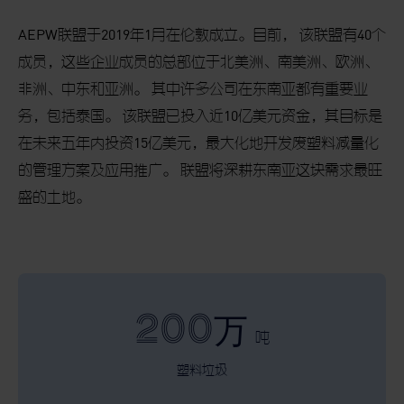
AEPW
联盟于
2019
年
1
月在伦敦成立。目前，
该联盟有
40
个
成员，这些企业成员的总部位于北美洲、南美洲、欧洲、
非洲、中东和亚洲。
其中许多公司在东南亚都有重要业
务，包括泰国。
该联盟已投入近
10
亿美元资金，其目标是
在未来五年内投资
15
亿美元，最大化地开发废塑料减量化
的管理方案及应用推广。
联盟将深耕东南亚这块需求最旺
盛的土地。
200
万
吨
塑料垃圾