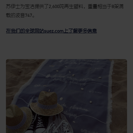
苏伊士为宝洁提供了
2,600
吨再生塑料，重量相当于
8
架满
载的波音
747
。
在我们的全球网站
suez.com
上了解更多信息