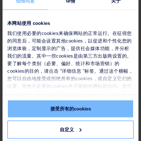
知情同意
详情
关于
郭仕达(Steve Clark)
,
苏伊士亚洲地区首席执行官
本网站使用 cookies
塑料循环再造业务是苏伊士发展的一块关键市场。我们每
我们使用必要的cookies来确保网站的正常运行。在征得您
天都在和废塑料打交道，从收集、分拣、处理、回收，赋
的同意后，可能会设置其他cookies，以促进和个性化您的
予废塑料第二次生命。而我们之所以可以生产出符合市场
浏览体验，定制显示的广告，提供社会媒体功能，并分析
和客户需求的再生塑料，是因为我们了解塑料的特性。
我们的流量。其中一些cookies是由第三方出版商设置的。
要了解每个类别（必要、偏好、统计和市场营销）的
专注科研，从欧洲辐射全球
cookies的目的，请点击 "详细信息 "标签。通过这个横幅，
您可以自由地接受或拒绝所有的cookies，或自定义它们的
苏伊士在欧洲成立了“塑料研究室”，专门致力于研发
4
种主
位置。拒绝不必要的cookies并不限制对网站的访问。您可
要塑料，通过添加不同的添加剂，创造出性能和价格都比
以在任何时候通过点击本网站任何页面上的 "修改您的同意
" 链接来撤回您的同意。请在我们的
Cookie政策
中了解更
原生材料更有竞争力的再生塑料产品，从塑料中创造塑
多。
接受所有的cookies
料。
自定义