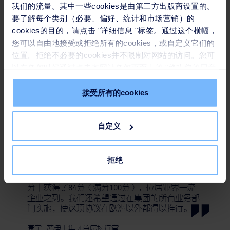
我们的流量。其中一些cookies是由第三方出版商设置的。
要了解每个类别（必要、偏好、统计和市场营销）的
cookies的目的，请点击 "详细信息 "标签。通过这个横幅，
您可以自由地接受或拒绝所有的cookies，或自定义它们的
位置。拒绝不必要的cookies并不限制对网站的访问。您可
以在任何时候通过点击本网站任何页面上的 "修改您的同意
" 链接来撤回您的同意。请在我们的
Cookie政策
中了解更
多。
接受所有的cookies
自定义
我很高兴能签署这个欧洲协议，苏伊士
在各方面实现男女平等是我内心的愿望。新协议
的签订是一次巨大进步，这不是仅仅增加女性参
拒绝
与工作的比例，而是作为更广泛地推行性别平等
的一部分。苏伊士最近在法国的职业平等指数评
分中获得了84分（满分100分），位居业界一流
企业之列。我们还希望通过在集团的所有业务部
门实施，使这项协议在欧洲以外都得以推行。
康宇
,
苏伊士集团首席执行官