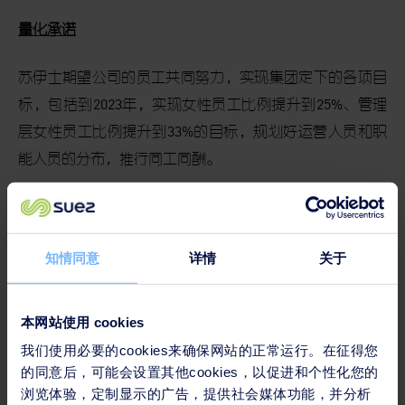
量化承诺
苏伊士期望公司的员工共同努力，实现集团定下的各项目
标，包括到
2023
年，实现女性员工比例提升到
25%
、管理
层女性员工比例提升到
33%
的目标，规划好运营人员和职
能人员的分布，推行同工同酬。
EPSU
秘书长
Jan Willem Goudriaan
表示：“
由于发展方向
知情同意
详情
关于
正确，我们非常欢迎这项协议的再一次签订。这项协议体
现了明确的价值观，设立了宏大的目标并制定了实现目标
的具体措施。不管在公司从事何种工作，如驾驶卡车、行
本网站使用 cookies
政还是管理，均确保男女平等。从现在开始已进入一个崭
我们使用必要的cookies来确保网站的正常运行。在征得您
新的阶段，我们将密切监督协议的实施情况，确保所有员
的同意后，可能会设置其他cookies，以促进和个性化您的
工都能享有权益。
”
浏览体验，定制显示的广告，提供社会媒体功能，并分析