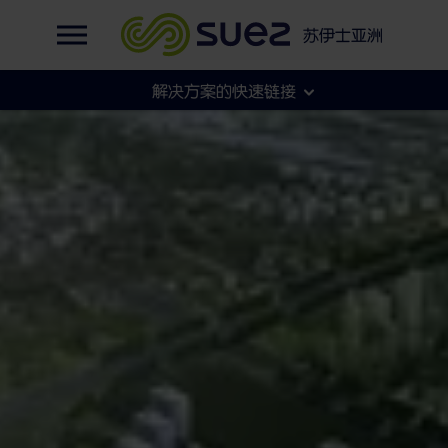
英语
我们的智能雨洪排水管理系统助力中国重庆成
集团官网
苏伊士亚洲
为“海绵城市”
法语
集团官网
解决方案的快速链接
各地官网
市政
工商